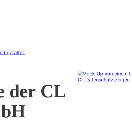
e der CL
mbH