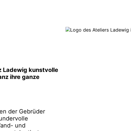
z Ladewig kunstvolle
anz ihre ganze
ngen der Gebrüder
wundervolle
Wand- und