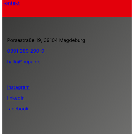
Kontakt
Porsestraße 19, 39104 Magdeburg
0391 289 290-0
hallo@hupa.de
Instagram
linkedIn
facebook